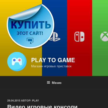
Перейти
к
содержимому
PLAY TO GAME
Магазин игровых приставок
Меню
ОПУБЛИКОВАНО
29.04.2015
АВТОР:
PLAY
Видео игровые консоли