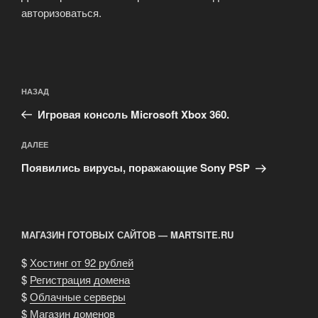
авторизоваться
.
Навигация
Предыдущая
НАЗАД
по
запись:
записям
Игровая консоль Microsoft Xbox 360.
Следующая
ДАЛЕЕ
запись
Появились вирусы, поражающие Sony PSP
МАГАЗИН ГОТОВЫХ САЙТОВ — MARTSITE.RU
$
Хостинг от 92 рублей
$
Регистрация домена
$
Облачные серверы
$
Магазин доменов